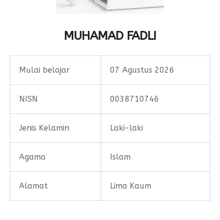
Form Permohonan
SOP Surat Masuk & Keluar
GTK
Motto
SOP Usulan Pensiun
Siswa
MUHAMAD FADLI
SOP Pengelola Keuangan
Alumni
Download
Mulai belajar
07 Agustus 2026
Akademik
Kalender Akademik
NISN
0038710746
Jenis Kelamin
Laki-laki
Agama
Islam
Alamat
Lima Kaum