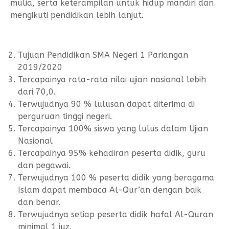
Form Permohonan
SOP Surat Masuk & Keluar
GTK
Motto
mulia, serta keterampilan untuk hidup mandiri dan
mengikuti pendidikan lebih lanjut.
SOP Usulan Pensiun
Siswa
SOP Pengelola Keuangan
Alumni
Tujuan Pendidikan SMA Negeri 1 Pariangan
Download
2019/2020
Tercapainya rata-rata nilai ujian nasional lebih
Akademik
dari 70,0.
Kalender Akademik
Terwujudnya 90 % lulusan dapat diterima di
perguruan tinggi negeri.
Tercapainya 100% siswa yang lulus dalam Ujian
Nasional
Tercapainya 95% kehadiran peserta didik, guru
dan pegawai.
Terwujudnya 100 % peserta didik yang beragama
Islam dapat membaca Al-Qur’an dengan baik
dan benar.
Terwujudnya setiap peserta didik hafal Al-Quran
minimal 1 juz.