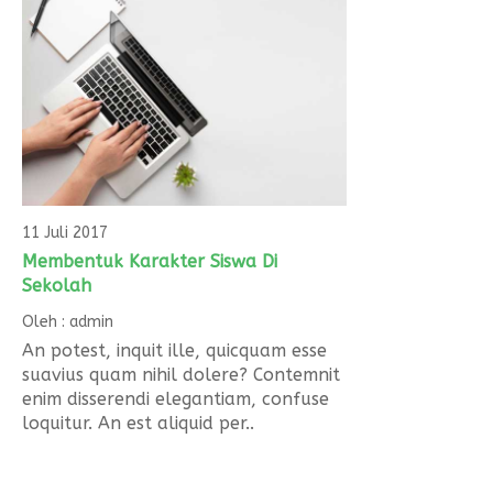
11 Juli 2017
Membentuk Karakter Siswa Di
Sekolah
Oleh : admin
An potest, inquit ille, quicquam esse
suavius quam nihil dolere? Contemnit
enim disserendi elegantiam, confuse
loquitur. An est aliquid per..