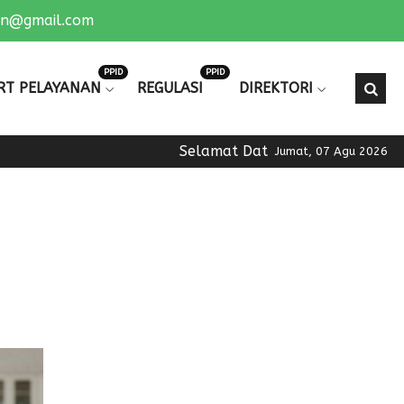
an@gmail.com
PPID
PPID
RT PELAYANAN
REGULASI
DIREKTORI
Selamat Datang di Official Websi
Jumat, 07 Agu 2026