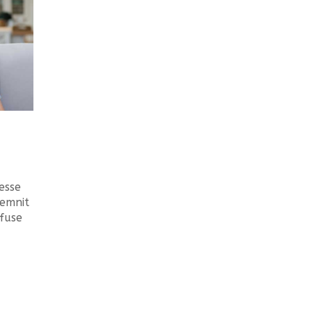
 esse
temnit
nfuse