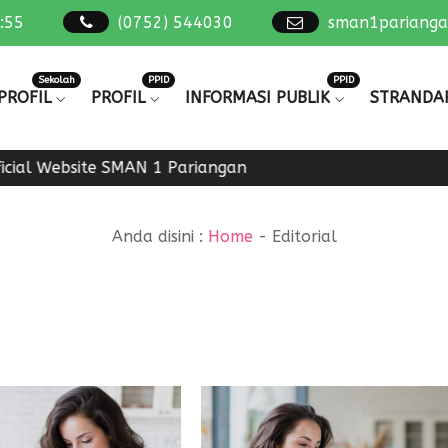
:
55
(0752) 544030
sman1pariang
Sekolah
PPID
PPID
PROFIL
PROFIL
INFORMASI PUBLIK
STRANDA
cial Website SMAN 1 Pariangan
Anda disini :
Home
-
Editorial