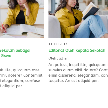
11 Juli 2017
Sekolah Sebagai
Editorial Oleh Kepala Sekolah
 Siswa
Oleh : admin
An potest, inquit ille, quicquam
it ille, quicquam esse
suavius quam nihil dolere? Con
ihil dolere? Contemnit
enim disserendi elegantiam, co
i elegantiam, confuse
loquitur. An est aliquid per..
 aliquid per..