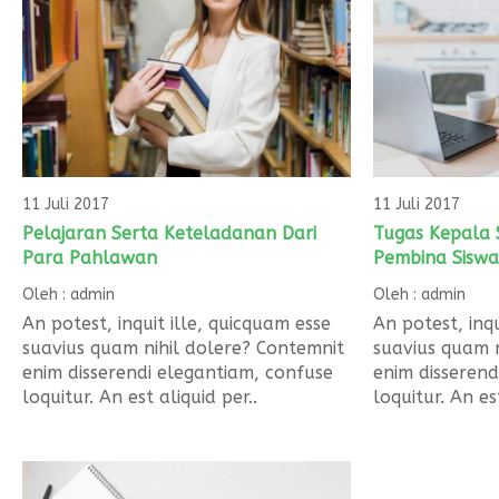
11 Juli 2017
11 Juli 2017
Pelajaran Serta Keteladanan Dari
Tugas Kepala 
Para Pahlawan
Pembina Siswa
Oleh : admin
Oleh : admin
An potest, inquit ille, quicquam esse
An potest, inqu
suavius quam nihil dolere? Contemnit
suavius quam n
enim disserendi elegantiam, confuse
enim disserend
loquitur. An est aliquid per..
loquitur. An est