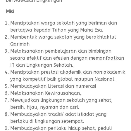
Berwawasan Lingkungan
Form Permohonan
SOP Surat Masuk & Keluar
GTK
Motto
Misi
SOP Usulan Pensiun
Siswa
Menciptakan warga sekolah yang beriman dan
SOP Pengelola Keuangan
Alumni
bertaqwa kepada Tuhan yang Maha Esa.
Download
Membentuk warga sekolah yang berakhlaktul
Qarimah
Akademik
Melaksanakan pembelajaran dan bimbingan
secara efektif dan efesien dengan memanfaatkan
Kalender Akademik
IT dan Lingkungan Sekolah.
Menciptakan prestasi akademik dan non akademik
yang kompetitif baik global maupun Nasional.
Membudayakan Literasi dan numerasi
Melaksanakan Kewirausahaan,
Mewujudkan lingkungan sekolah yang sehat,
bersih, hijau, nyaman dan asri.
Membudayakan tradisi/ adat istiadat yang
berlaku di lingkungan setempat.
Membudayakan perilaku hidup sehat, peduli