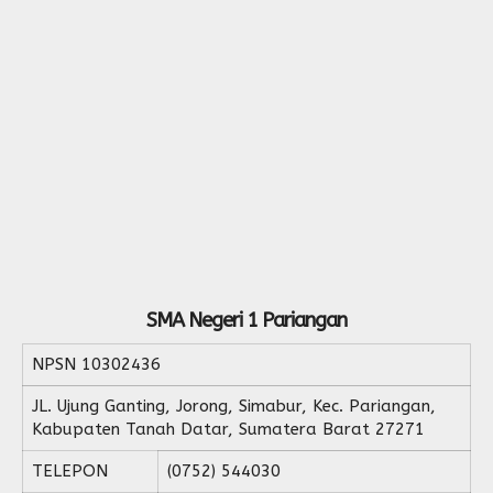
Form Permohonan
SOP Surat Masuk & Keluar
GTK
Motto
SOP Usulan Pensiun
Siswa
SOP Pengelola Keuangan
Alumni
Download
Akademik
Kalender Akademik
SMA Negeri 1 Pariangan
NPSN
10302436
JL. Ujung Ganting, Jorong, Simabur, Kec. Pariangan,
Kabupaten Tanah Datar, Sumatera Barat 27271
TELEPON
(0752) 544030