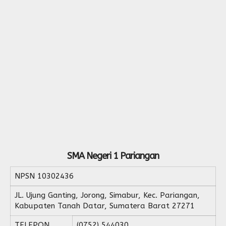
Form Permohonan
SOP Surat Masuk & Keluar
GTK
Motto
SOP Usulan Pensiun
Siswa
SOP Pengelola Keuangan
Alumni
Download
Akademik
Kalender Akademik
SMA Negeri 1 Pariangan
NPSN
10302436
JL. Ujung Ganting, Jorong, Simabur, Kec. Pariangan,
Kabupaten Tanah Datar, Sumatera Barat 27271
TELEPON
(0752) 544030