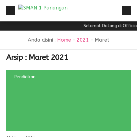
Selamat Datang di Officia
HOME
Sekolah
PROFIL
Anda disini :
Home
-
2021
-
Maret
PPID
PROFIL
Arsip : Maret 2021
PPID
INFORMASI PUBLIK
PPID
STRANDART PELAYANAN
Pendidikan
PPID
REGULASI
DIREKTORI
NEWS