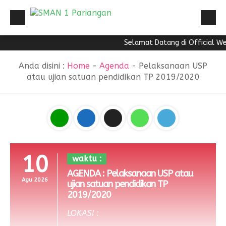
Selamat Datang di Official We
HOME
Sekolah
PROFIL
Anda disini :
Home
-
Agenda
-
Pelaksanaan USP
atau ujian satuan pendidikan TP 2019/2020
PPID
PROFIL
PPID
INFORMASI PUBLIK
PPID
STRANDART PELAYANAN
PPID
REGULASI
10
waktu :
DIREKTORI
AGENDA : Pelaksanaan USP atau
Agu 2026
ujian satuan pendidikan TP
NEWS
2019/2020
LOKASI :