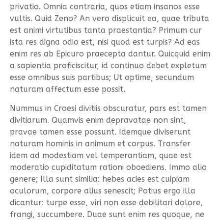
privatio. Omnia contraria, quos etiam insanos esse
vultis. Quid Zeno? An vero displicuit ea, quae tributa
est animi virtutibus tanta praestantia? Primum cur
ista res digna odio est, nisi quod est turpis? Ad eas
enim res ab Epicuro praecepta dantur. Quicquid enim
a sapientia proficiscitur, id continuo debet expletum
esse omnibus suis partibus; Ut optime, secundum
naturam affectum esse possit.
Nummus in Croesi divitiis obscuratur, pars est tamen
divitiarum. Quamvis enim depravatae non sint,
pravae tamen esse possunt. Idemque diviserunt
naturam hominis in animum et corpus. Transfer
idem ad modestiam vel temperantiam, quae est
moderatio cupiditatum rationi oboediens. Immo alio
genere; Illa sunt similia: hebes acies est cuipiam
oculorum, corpore alius senescit; Potius ergo illa
dicantur: turpe esse, viri non esse debilitari dolore,
frangi, succumbere. Duae sunt enim res quoque, ne