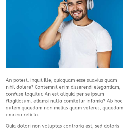
Form Permohonan
SOP Surat Masuk & Keluar
GTK
Motto
SOP Usulan Pensiun
Siswa
SOP Pengelola Keuangan
Alumni
Download
Akademik
Kalender Akademik
An potest, inquit ille, quicquam esse suavius quam
nihil dolere? Contemnit enim disserendi elegantiam,
confuse loquitur. An est aliquid per se ipsum
flagitiosum, etiamsi nulla comitetur infamia? Ab hoc
autem quaedam non melius quam veteres, quaedam
omnino relicta.
Quia dolori non voluptas contraria est, sed doloris