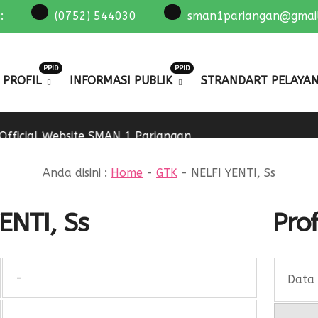
:
:
(0752) 544030
sman1pariangan@gmai
PPID
PPID
PROFIL
INFORMASI PUBLIK
STRANDART PELAYA
fficial Website SMAN 1 Pariangan
Anda disini :
Home
-
GTK
-
NELFI YENTI, Ss
ENTI, Ss
Prof
-
Data 