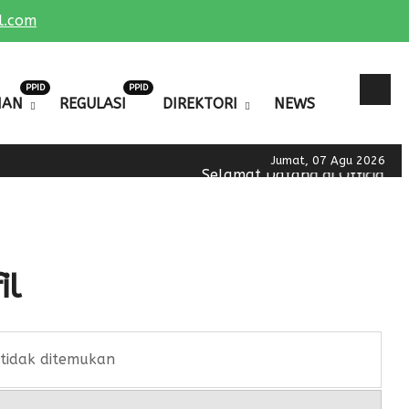
l.com
PPID
PPID
NAN
REGULASI
DIREKTORI
NEWS
Jumat, 07 Agu 2026
Selamat Datang di Official W
il
tidak ditemukan