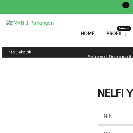
Sekolah
HOME
PROFIL
Info Sekolah
Selamat Datang di O
NELFI Y
NIK