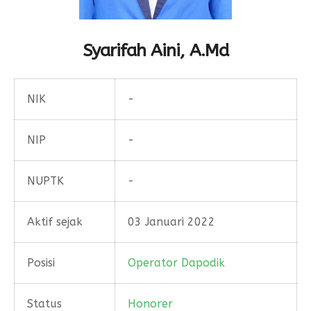
Form Permohonan
SOP Surat Masuk & Keluar
GTK
Motto
SOP Usulan Pensiun
Siswa
Syarifah Aini, A.Md
SOP Pengelola Keuangan
Alumni
Download
NIK
-
Akademik
Kalender Akademik
NIP
-
NUPTK
-
Aktif sejak
03 Januari 2022
Posisi
Operator Dapodik
Status
Honorer