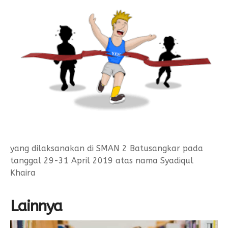
Form Permohonan
SOP Surat Masuk & Keluar
GTK
Motto
SOP Usulan Pensiun
Siswa
SOP Pengelola Keuangan
Alumni
Download
Akademik
Kalender Akademik
yang dilaksanakan di SMAN 2 Batusangkar pada
tanggal 29-31 April 2019 atas nama Syadiqul
Khaira
Lainnya