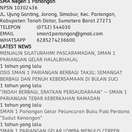
SMA Negeri 1 Pariangan
NPSN
10302436
JL. Ujung Ganting, Jorong, Simabur, Kec. Pariangan,
Kabupaten Tanah Datar, Sumatera Barat 27271
TELEPON
(0752) 544030
EMAIL
sman1pariangan@gmail.com
WHATSAPP
6285274236600
LATEST NEWS
MENJALIN SILATURAHMI PASCARAMADAN, SMAN 1
PARIANGAN GELAR HALALBIHALAL
1 tahun yang lalu
OSIS SMAN 1 PARIANGAN BERBAGI TAKJIL: SEMANGAT
BERBAGI DAN PENUH KEBERSAMAAN DI BULAN SUCI
1 tahun yang lalu
“INDAH BERBAGI, ERATKAN PERSAUDARAAN” — SMAN 1
PARIANGAN TEBAR KEBERKAHAN RAMADAN
1 tahun yang lalu
SMAN 1 Pariangan Gelar Peluncuran Buku Puisi Perdana
“Sudut Kenangan”
1 tahun yang lalu
SMAN 1 PARIANGAN GELAR LOMBA MENULIS CERPEN,