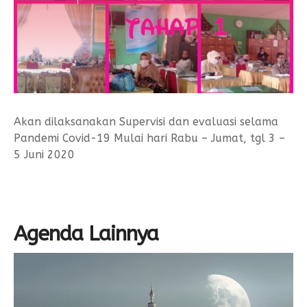
Form Permohonan
SOP Surat Masuk & Keluar
GTK
Motto
SOP Usulan Pensiun
Siswa
SOP Pengelola Keuangan
Alumni
Download
Akademik
Akan dilaksanakan Supervisi dan evaluasi selama
Pandemi Covid-19 Mulai hari Rabu – Jumat, tgl 3 –
Kalender Akademik
5 Juni 2020
Agenda Lainnya