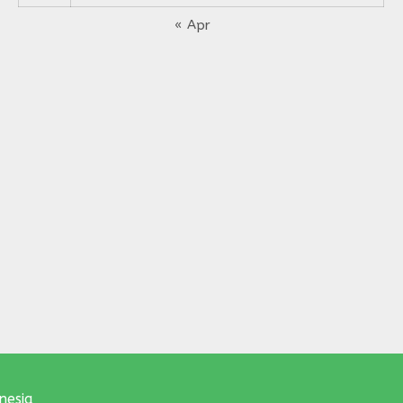
« Apr
nesia