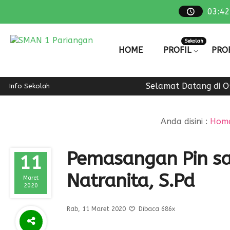
03
:
42
Sekolah
HOME
PROFIL
PROF
Selamat Datang di Off
Info Sekolah
Anda disini :
Hom
Pemasangan Pin sa
11
Natranita, S.Pd
Maret
2020
Rab, 11 Maret 2020
Dibaca 686x