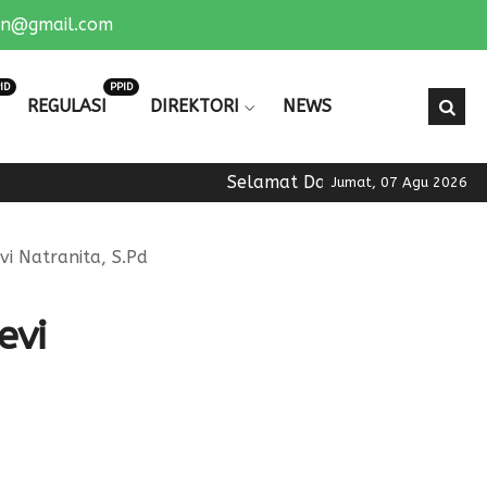
an@gmail.com
ID
PPID
REGULASI
DIREKTORI
NEWS
Selamat Datang di Official Web
Jumat, 07 Agu 2026
i Natranita, S.Pd
evi