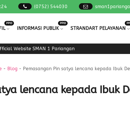
:
25
(0752) 544030
sman1pariang
PPID
PPID
PP
IL
INFORMASI PUBLIK
STRANDART PELAYANAN
icial Website SMAN 1 Pariangan
e
-
Blog
-
Pemasangan Pin satya lencana kepada Ibuk Dev
tya lencana kepada Ibuk D