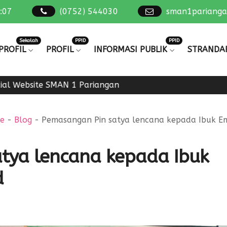
:
08
(0752) 544030
sman1pariang
Sekolah
PPID
PPID
PROFIL
PROFIL
INFORMASI PUBLIK
STRANDA
l Website SMAN 1 Pariangan
e
-
Blog
-
Pemasangan Pin satya lencana kepada Ibuk Em
tya lencana kepada Ibuk
d