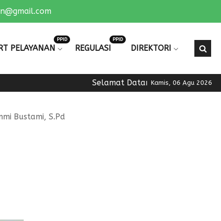
an@gmail.com
PPID
PPID
RT PELAYANAN
REGULASI
DIREKTORI
Selamat Datang di Official Website
Kamis, 06 Agu 2026
mi Bustami, S.Pd