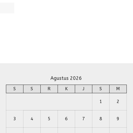
Agustus 2026
S
S
R
K
J
S
M
1
2
3
4
5
6
7
8
9