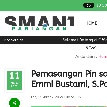
13
:
58
HOME
Selamat Datang di Officia
Info Sekolah
NEWS
Anda disini :
Hom
Pemasangan Pin sa
11
Emmi Bustami, S.P
Maret
2020
Rab, 11 Maret 2020
Dibaca 368x