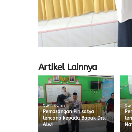
Artikel Lainnya
Oleh : admin
Oleh
Pemasangan Pin satya
Pe
lencana kepada Bapak Drs.
le
Alwi
Nat