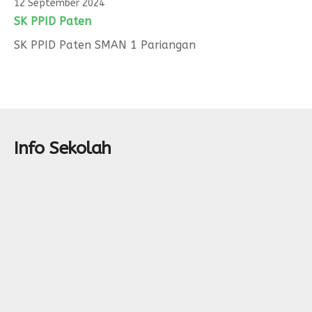
Form Permohonan
SOP Surat Masuk & Keluar
GTK
Motto
12 September 2024
SK PPID Paten
SOP Usulan Pensiun
Siswa
SK PPID Paten SMAN 1 Pariangan
SOP Pengelola Keuangan
Alumni
Download
Akademik
Kalender Akademik
Info Sekolah