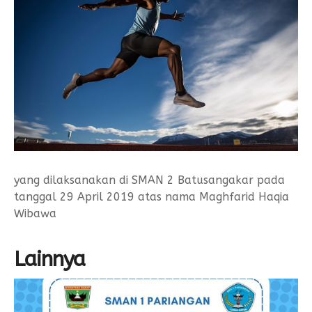
Form Permohonan
SOP Surat Masuk & Keluar
GTK
Motto
SOP Usulan Pensiun
Siswa
SOP Pengelola Keuangan
Alumni
Download
Akademik
Kalender Akademik
yang dilaksanakan di SMAN 2 Batusangakar pada
tanggal 29 April 2019 atas nama Maghfarid Haqia
Wibawa
Lainnya