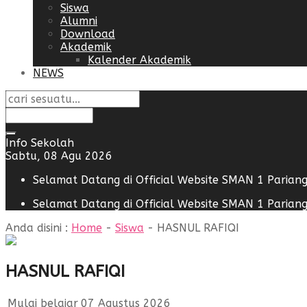
Siswa
Alumni
Download
Akademik
Kalender Akademik
NEWS
Info Sekolah
Sabtu, 08 Agu 2026
Selamat Datang di Official Website SMAN 1 Parian
Selamat Datang di Official Website SMAN 1 Parian
Anda disini :
Home
-
Siswa
-
HASNUL RAFIQI
HASNUL RAFIQI
Mulai belajar
07 Agustus 2026