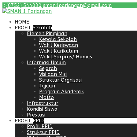
:
:
(0752) 544030
sman1pariangan@gmail.com
HOME
PROFIL
Sekolah
Elemen Pimpinan
Kepala Sekolah
Wakil Kesiswaan
Wakil Kurikulum
Wakil Sarpras/ Humas
Informasi Umum
Sejarah
Visi dan Misi
Struktur Orgnisasi
Tujuan
Program Akademik
Motto
Infrastruktur
Kondisi Siswa
Prestasi
PROFIL
PPID
Profil PPID
Struktur PPID