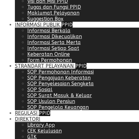
Visi dan Misi PPID
Tugas dan Fungsi PPID
Maklumat Pelayanan
Suggestion Box
INFORMASI PUBLIK
PPID
Informasi Berkala
Informasi Dikecualikan
Informasi Serta Merta
Informasi Setiap Saat
Keberatan Online
Form Permohonan
STRANDART PELAYANAN
PPID
SOP Permohonan Informasi
SOP Pengajuan Keberatan
SOP Penyelesaian Sengketa
SOP Sosial
SOP Surat Masuk & Keluar
SOP Usulan Pensiun
SOP Pengelola Keuangan
REGULASI
PPID
DIREKTORI
Library
App
CEK Kelulusan
GTK