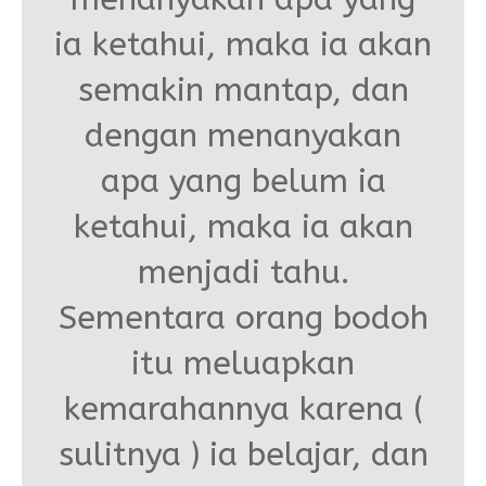
Form Permohonan
SOP Surat Masuk & Keluar
GTK
Motto
ia ketahui, maka ia akan
SOP Usulan Pensiun
Siswa
semakin mantap, dan
SOP Pengelola Keuangan
Alumni
dengan menanyakan
Download
apa yang belum ia
Akademik
ketahui, maka ia akan
Kalender Akademik
menjadi tahu.
Sementara orang bodoh
itu meluapkan
kemarahannya karena (
sulitnya ) ia belajar, dan