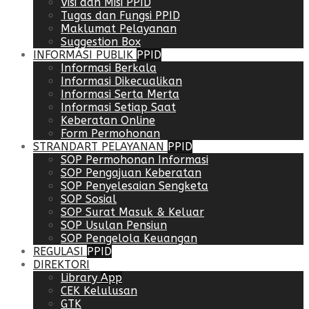
Visi dan Misi PPID
Tugas dan Fungsi PPID
Maklumat Pelayanan
Suggestion Box
INFORMASI PUBLIK
PPID
Informasi Berkala
Informasi Dikecualikan
Informasi Serta Merta
Informasi Setiap Saat
Keberatan Online
Form Permohonan
STRANDART PELAYANAN
PPID
SOP Permohonan Informasi
SOP Pengajuan Keberatan
SOP Penyelesaian Sengketa
SOP Sosial
SOP Surat Masuk & Keluar
SOP Usulan Pensiun
SOP Pengelola Keuangan
REGULASI
PPID
DIREKTORI
Library
App
CEK Kelulusan
GTK