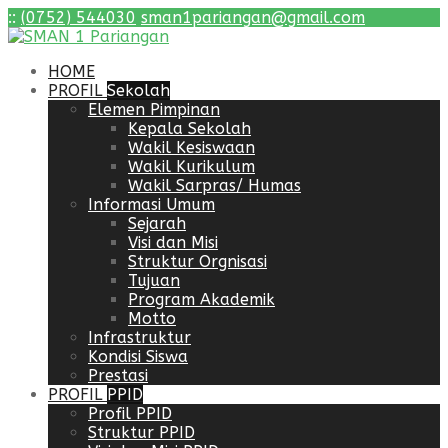
:
:
(0752) 544030
sman1pariangan@gmail.com
HOME
PROFIL
Sekolah
Elemen Pimpinan
Kepala Sekolah
Wakil Kesiswaan
Wakil Kurikulum
Wakil Sarpras/ Humas
Informasi Umum
Sejarah
Visi dan Misi
Struktur Orgnisasi
Tujuan
Program Akademik
Motto
Infrastruktur
Kondisi Siswa
Prestasi
PROFIL
PPID
Profil PPID
Struktur PPID