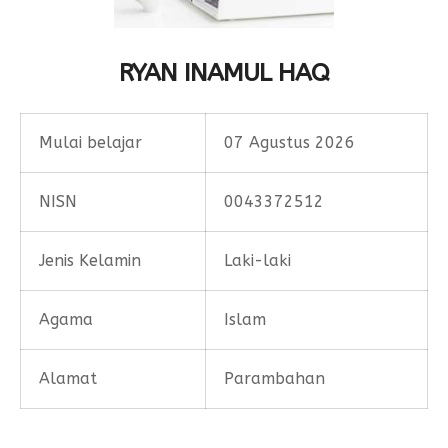
Form Permohonan
SOP Surat Masuk & Keluar
GTK
Motto
SOP Usulan Pensiun
Siswa
RYAN INAMUL HAQ
SOP Pengelola Keuangan
Alumni
Download
Mulai belajar
07 Agustus 2026
Akademik
Kalender Akademik
NISN
0043372512
Jenis Kelamin
Laki-laki
Agama
Islam
Alamat
Parambahan