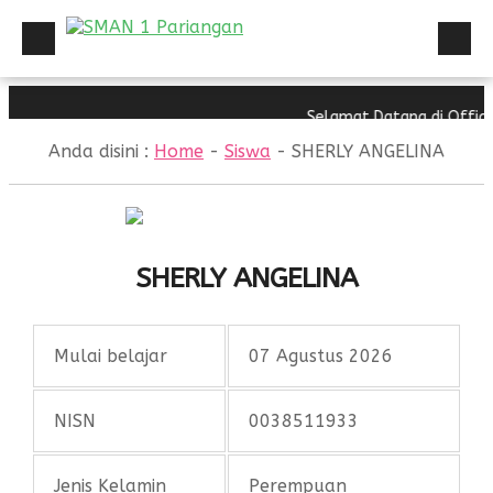
HOME
Selamat Datang di Offici
Sekolah
Anda disini :
Home
-
Siswa
-
SHERLY ANGELINA
PROFIL
PPID
PROFIL
PPID
INFORMASI PUBLIK
SHERLY ANGELINA
PPID
STRANDART PELAYANAN
PPID
REGULASI
Mulai belajar
07 Agustus 2026
DIREKTORI
NISN
0038511933
NEWS
Jenis Kelamin
Perempuan