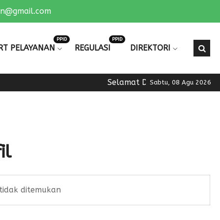
an@gmail.com
PPID
PPID
RT PELAYANAN
REGULASI
DIREKTORI
Selamat Datang di Official We
Sabtu, 08 Agu 2026
il
tidak ditemukan