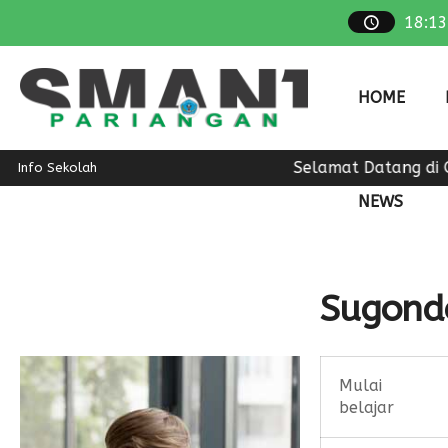
18
:
13
HOME
Selamat Datang di O
Info Sekolah
NEWS
Sugond
Mulai
belajar