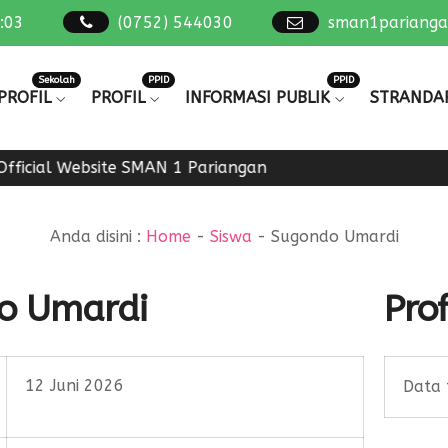
:
03
(0752) 544030
sman1pariang
Sekolah
PPID
PPID
PROFIL
PROFIL
INFORMASI PUBLIK
STRANDA
fficial Website SMAN 1 Pariangan
Anda disini :
Home
-
Siswa
-
Sugondo Umardi
o Umardi
Prof
12 Juni 2026
Data 