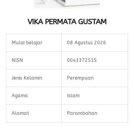
Form Permohonan
SOP Surat Masuk & Keluar
GTK
Motto
SOP Usulan Pensiun
Siswa
VIKA PERMATA GUSTAM
SOP Pengelola Keuangan
Alumni
Download
Mulai belajar
08 Agustus 2026
Akademik
Kalender Akademik
NISN
0043372515
Jenis Kelamin
Perempuan
Agama
Islam
Alamat
Parambahan