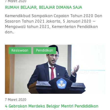
Form Permohonan
SOP Surat Masuk & Keluar
GTK
Motto
7 Maret 2020
RUMAH BELAJAR, BELAJAR DIMANA SAJA
SOP Usulan Pensiun
Siswa
Kemendikbud Sampaikan Capaian Tahun 2020 Dan
SOP Pengelola Keuangan
Alumni
Sasaran Tahun 2021 Jakarta, 5 Januari 2020 —
Mengawali tahun 2021, Kementerian Pendidikan
Download
dan..
Akademik
Kalender Akademik
Kesiswaan
Pendidikan
7 Maret 2020
4 Gebrakan Merdeka Belajar Mentri Pendididikan