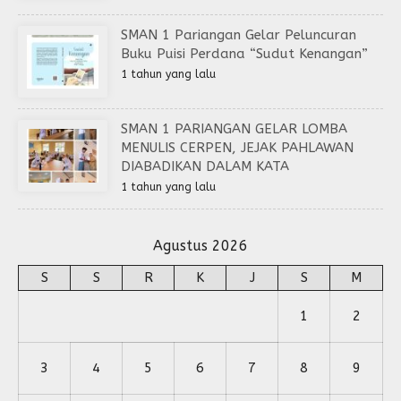
SMAN 1 Pariangan Gelar Peluncuran
Buku Puisi Perdana “Sudut Kenangan”
1 tahun yang lalu
SMAN 1 PARIANGAN GELAR LOMBA
MENULIS CERPEN, JEJAK PAHLAWAN
DIABADIKAN DALAM KATA
1 tahun yang lalu
Agustus 2026
S
S
R
K
J
S
M
1
2
3
4
5
6
7
8
9