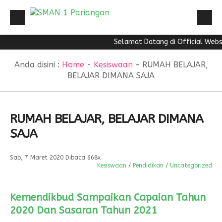
Selamat Datang di Official Website
HOME
Sekolah
PROFIL
Anda disini :
Home
-
Kesiswaan
-
RUMAH BELAJAR,
BELAJAR DIMANA SAJA
PPID
PROFIL
PPID
INFORMASI PUBLIK
RUMAH BELAJAR, BELAJAR DIMANA
PPID
STRANDART PELAYANAN
SAJA
PPID
REGULASI
Sab, 7 Maret 2020
Dibaca 668x
DIREKTORI
Kesiswaan
/
Pendidikan
/
Uncategorized
NEWS
Kemendikbud Sampaikan Capaian Tahun
2020 Dan Sasaran Tahun 2021