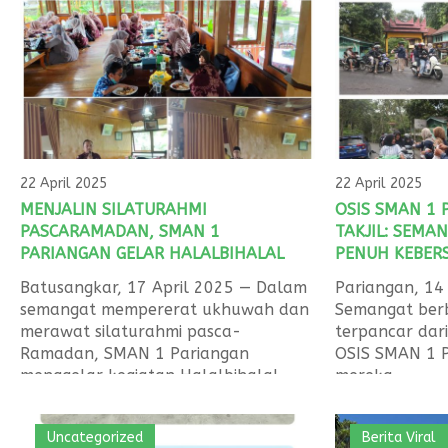
22 April 2025
22 April 2025
MENJALIN SILATURAHMI
OSIS SMAN 1 
PASCARAMADAN, SMAN 1
TAKJIL: SEMA
PARIANGAN GELAR HALALBIHALAL
PENUH KEBERS
Batusangkar, 17 April 2025 — Dalam
Pariangan, 14
semangat mempererat ukhuwah dan
Semangat ber
merawat silaturahmi pasca-
terpancar dar
Ramadan, SMAN 1 Pariangan
OSIS SMAN 1 P
menggelar kegiatan Halalbihalal
mereka..
yang..
Uncategorized
Berita Viral