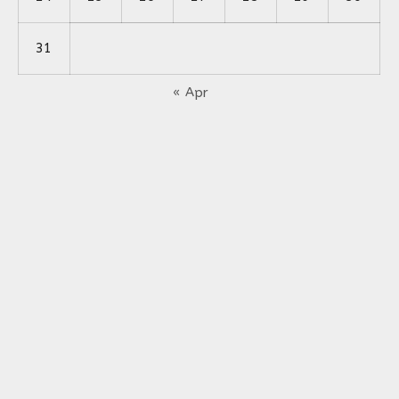
31
« Apr