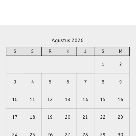
Agustus 2026
S
S
R
K
J
S
M
1
2
3
4
5
6
7
8
9
10
11
12
13
14
15
16
17
18
19
20
21
22
23
24
25
26
27
28
29
30