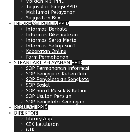
Visi dan Misi PPID
Tugas dan Fungsi PPID
Maklumat Pelayanan
Suggestion Box
INFORMASI PUBLIK
PPID
Informasi Berkala
Informasi Dikecualikan
Informasi Serta Merta
Informasi Setiap Saat
Keberatan Online
Form Permohonan
STRANDART PELAYANAN
PPID
SOP Permohonan Informasi
SOP Pengajuan Keberatan
SOP Penyelesaian Sengketa
SOP Sosial
SOP Surat Masuk & Keluar
SOP Usulan Pensiun
SOP Pengelola Keuangan
REGULASI
PPID
DIREKTORI
Library
App
CEK Kelulusan
GTK