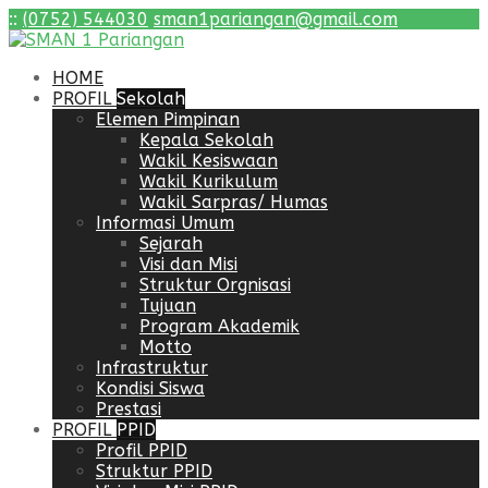
:
:
(0752) 544030
sman1pariangan@gmail.com
HOME
PROFIL
Sekolah
Elemen Pimpinan
Kepala Sekolah
Wakil Kesiswaan
Wakil Kurikulum
Wakil Sarpras/ Humas
Informasi Umum
Sejarah
Visi dan Misi
Struktur Orgnisasi
Tujuan
Program Akademik
Motto
Infrastruktur
Kondisi Siswa
Prestasi
PROFIL
PPID
Profil PPID
Struktur PPID