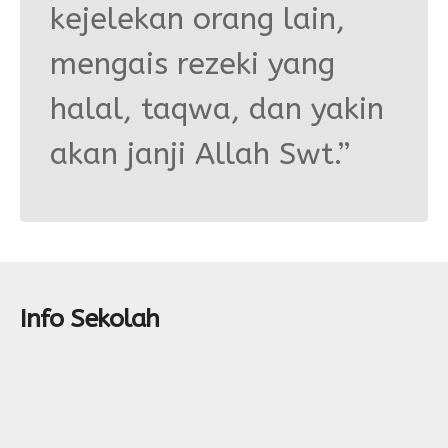
Form Permohonan
SOP Surat Masuk & Keluar
GTK
Motto
kejelekan orang lain,
SOP Usulan Pensiun
Siswa
mengais rezeki yang
SOP Pengelola Keuangan
Alumni
halal, taqwa, dan yakin
Download
akan janji Allah Swt.”
Akademik
Kalender Akademik
Info Sekolah