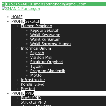
:
:
(0752) 544030
sman1pariangan@gmail.com
HOME
PROFIL
Sekolah
Elemen Pimpinan
Kepala Sekolah
Wakil Kesiswaan
Wakil Kurikulum
Wakil Sarpras/ Humas
Informasi Umum
Sejarah
Visi dan Misi
Struktur Orgnisasi
Tujuan
Program Akademik
Motto
Infrastruktur
Kondisi Siswa
Prestasi
PROFIL
PPID
Profil PPID
Struktur PPID