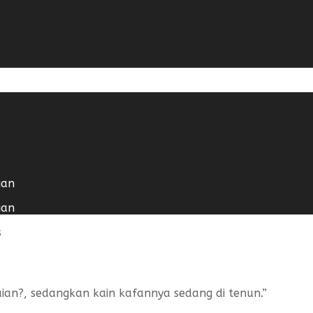
gan
gan
s
ian?, sedangkan kain kafannya sedang di tenun.”