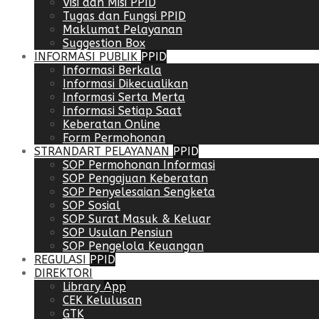
Visi dan Misi PPID
Tugas dan Fungsi PPID
Maklumat Pelayanan
Suggestion Box
INFORMASI PUBLIK
PPID
Informasi Berkala
Informasi Dikecualikan
Informasi Serta Merta
Informasi Setiap Saat
Keberatan Online
Form Permohonan
STRANDART PELAYANAN
PPID
SOP Permohonan Informasi
SOP Pengajuan Keberatan
SOP Penyelesaian Sengketa
SOP Sosial
SOP Surat Masuk & Keluar
SOP Usulan Pensiun
SOP Pengelola Keuangan
REGULASI
PPID
DIREKTORI
Library
App
CEK Kelulusan
GTK